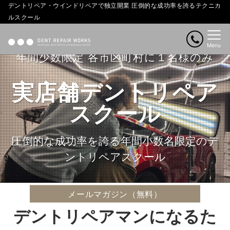
デントリペア・ウインドリペアで独立開業 圧倒的な成功率を誇るテクニカ
ルスクール
Menu
年間少数限定 各市区町村に１名様のみ
実店舗デントリペア
スクール
圧倒的な成功率を誇る年間小数名限定のデ
ントリペアスクール
メールマガジン（無料）
デントリペアマンになるた