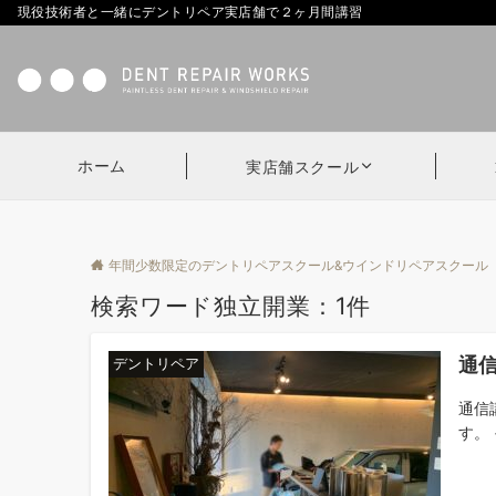
現役技術者と一緒にデントリペア実店舗で２ヶ月間講習
ホーム
実店舗スクール
年間少数限定のデントリペアスクール&ウインドリペアスクール
検索ワード独立開業：1件
通
デントリペア
通信
す。 