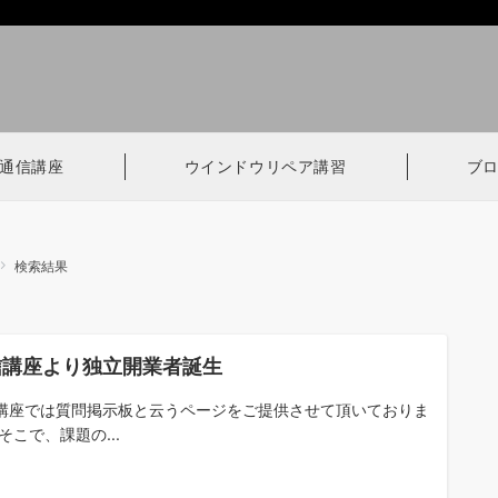
通信講座
ウインドウリペア講習
ブ
検索結果
信講座より独立開業者誕生
講座では質問掲示板と云うページをご提供させて頂いておりま
そこで、課題の...