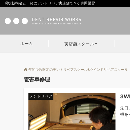
現役技術者と一緒にデントリペア実店舗で２ヶ月間講習
ホーム
実店舗スクール
年間少数限定のデントリペアスクール&ウインドリペアスクール
雹害車修理
3W
デントリペア
先日
機を