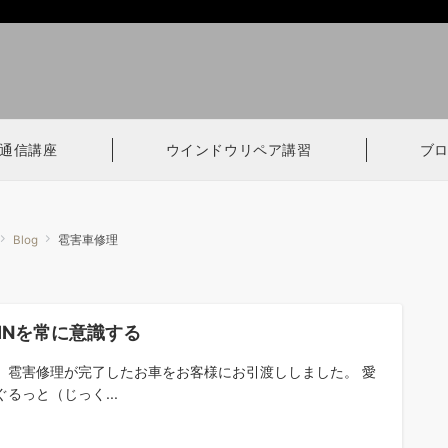
通信講座
ウインドウリペア講習
ブ
Blog
雹害車修理
INを常に意識する
、雹害修理が完了したお車をお客様にお引渡ししました。 愛
ぐるっと（じっく...